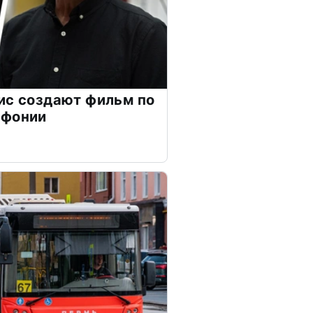
ис создают фильм по
мфонии