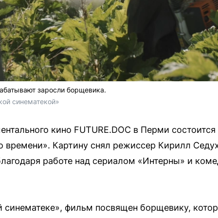
рабатывают заросли борщевика.
кой синематекой»
ментального кино FUTURE.DOC в Перми состоится
 времени». Картину снял режиссер Кирилл Седух
лагодаря работе над сериалом «Интерны» и коме
 синематеке», фильм посвящен борщевику, кото