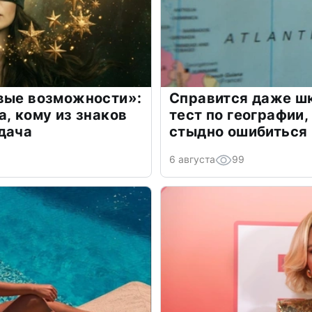
овые возможности»:
Справится даже шк
а, кому из знаков
тест по географии,
дача
стыдно ошибиться
6 августа
99