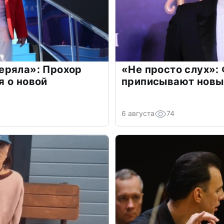
еряла»: Прохор
«Не просто слух»:
 о новой
приписывают новы
6 августа
74