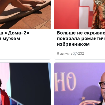
зда «Дома-2»
Больше не скрывае
м мужем
показала романти
избранником
6 августа
232