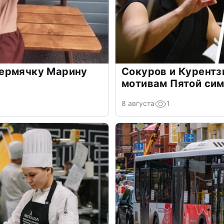
ермячку Марину
Сокуров и Курентз
мотивам Пятой си
8 августа
1