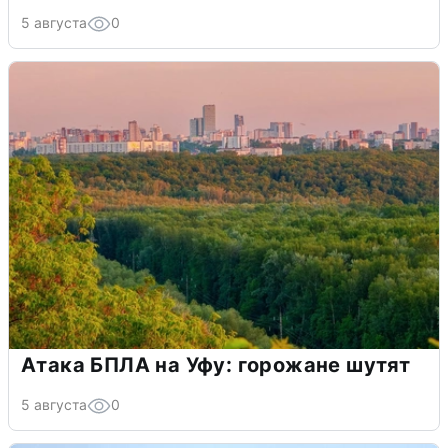
5 августа
0
Атака БПЛА на Уфу: горожане шутят
5 августа
0