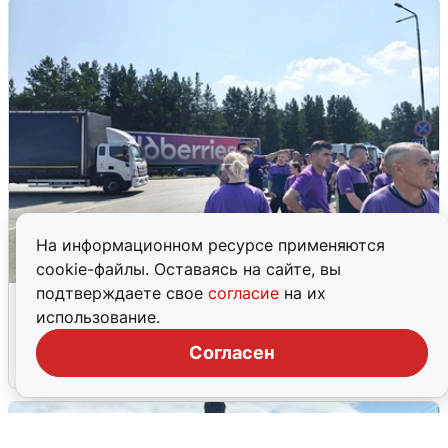
На информационном ресурсе применяются
cookie-файлы. Оставаясь на сайте, вы
подтверждаете свое
согласие
на их
Склад Wildberries в Екатеринбурге
использование.
эвакуировали из-за БПЛА
Согласен
5 августа
0